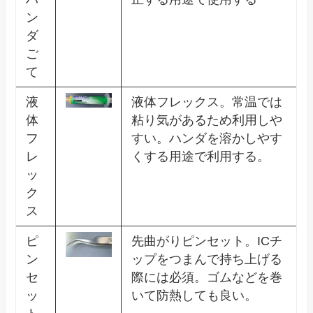
ン
ダ
ご
て
液
液体フレックス。常温では
体
粘り気があるため利用しや
フ
すい。ハンダを溶かしやす
レ
くする用途で利用する。
ッ
ク
ス
ピ
先曲がりピンセット。ICチ
ン
ップをつまんで持ち上げる
セ
際には必須。ゴムなどを巻
ッ
いて防熱しても良い。