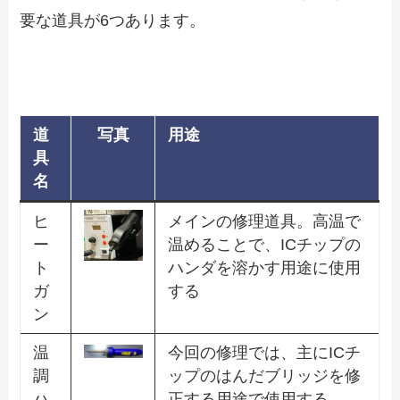
要な道具が6つあります。
道
写真
用途
具
名
ヒ
メインの修理道具。高温で
ー
温めることで、ICチップの
ト
ハンダを溶かす用途に使用
ガ
する
ン
温
今回の修理では、主にICチ
調
ップのはんだブリッジを修
ハ
正する用途で使用する