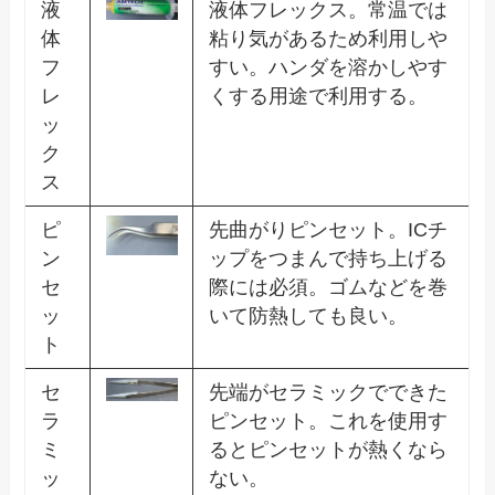
液
液体フレックス。常温では
体
粘り気があるため利用しや
フ
すい。ハンダを溶かしやす
レ
くする用途で利用する。
ッ
ク
ス
ピ
先曲がりピンセット。ICチ
ン
ップをつまんで持ち上げる
セ
際には必須。ゴムなどを巻
ッ
いて防熱しても良い。
ト
セ
先端がセラミックでできた
ラ
ピンセット。これを使用す
ミ
るとピンセットが熱くなら
ッ
ない。