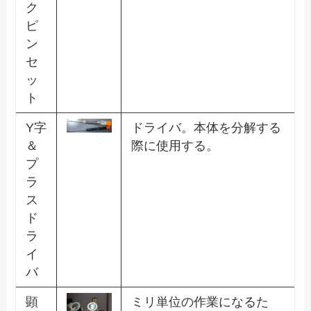
ク
ピ
ン
セ
ッ
ト
Y字
ドライバ。本体を分解する
＆
際に使用する。
プ
ラ
ス
ド
ラ
イ
バ
顕
ミリ単位の作業になるた