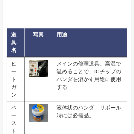
道
写真
用途
具
名
ヒ
メインの修理道具。高温で
ー
温めることで、ICチップの
ト
ハンダを溶かす用途に使用
ガ
する
ン
ペ
液体状のハンダ。リボール
ー
時には必需品。
ス
ト