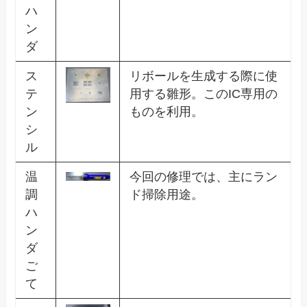
ハ
ン
ダ
ス
リボールを生成する際に使
テ
用する雛形。このIC専用の
ン
ものを利用。
シ
ル
温
今回の修理では、主にラン
調
ド掃除用途。
ハ
ン
ダ
ご
て